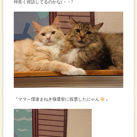
仲良く何話してるのかな(・・?
『ママ～僕達まねき猫選挙に投票したにゃん
』