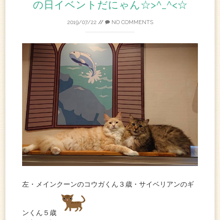
の日イベントだにゃん☆>^_^<☆
2019/07/22
//
NO COMMENTS
左・メインクーンのコウガくん３歳・サイベリアンのギ
ンくん５歳