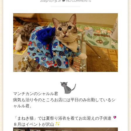
2019/07/31
//
NO COMMENTS
マンチカンのシャルル君
病気も治り今のところお店には平日のみ出勤しているシ
ャルル君。
「まねき猫」では夏祭り浴衣を着てお出迎えの子供達
８月はイベントが沢山