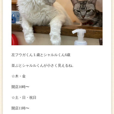
左フウガくん１歳とシャルルくん6歳
並ぶとシャルルくんが小さく見えるね。
☆木・金
開店10時〜
☆土・日・祝日
開店11時〜