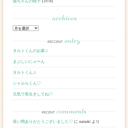
猫ちゃんの様子
(1978)
archives
entry
RECCENT
タルトくんのお家♫
まぶしいにゃ〜ん
タルトくん♫
シャルルくん♡
元気で長生きしてね♡
comments
RECENT
長い間ありがとうございました♡
に natsuki より